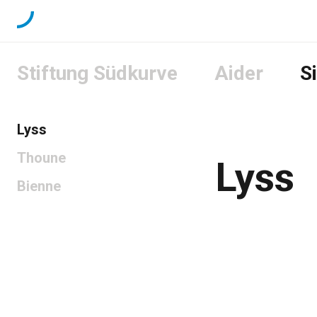
Stiftung Südkurve
Aider
S
Lyss
Thoune
Lyss
Bienne