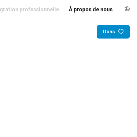
égration professionnelle
À propos de nous
Dons