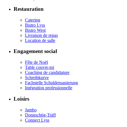
Restauration
Catering
Bistro Lyss
Bistro West
Livraison de repas
Location de salle
Engagement social
Fête de Noël
Table couvre-toi
Coaching de candidature
Schreibkurve
Fachstelle Schuldensanierung
Intégration professionnelle
Loisirs
Jambo
Donnschtig-Träff
Connect Lyss