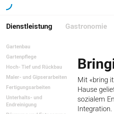
Dienstleistung
Gastronomie
Gartenbau
Gartenpflege
Bring
Hoch- Tief und Rückbau
Maler- und Gipserarbeiten
Mit «bring i
Fertigungsarbeiten
Hause gelie
Unterhalts- und
sozialem En
Endreinigung
Integration.