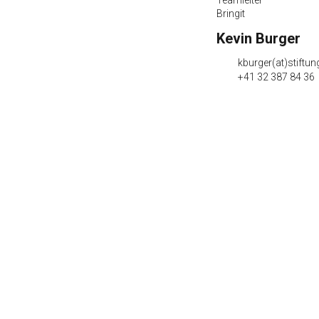
Teamleiter
Bringit
Kevin Burger
kburger(at)stiftu
+41 32 387 84 36
kontakt(at)stiftung-suedkurve.ch