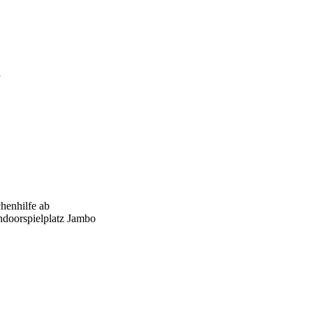
l
henhilfe ab
ndoorspielplatz Jambo