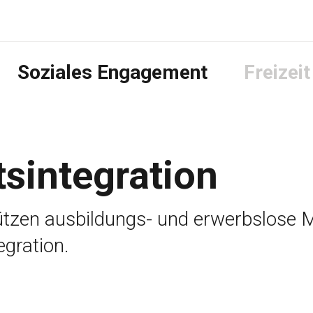
Soziales Engagement
Freizeit
tsintegration
ützen ausbildungs- und erwerbslose M
egration.