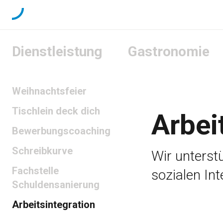
Dienstleistung
Gastronomie
Weihnachtsfeier
Tischlein deck dich
Arbei
Bewerbungscoaching
Schreibkurve
Wir unterst
Fachstelle
sozialen Int
Schuldensanierung
Arbeitsintegration