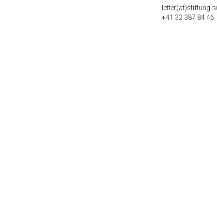
letter(at)stiftung
+41 32 387 84 46
kontakt(at)stiftung-suedkurve.ch
+41 32 387 84 44
Alle Standorte