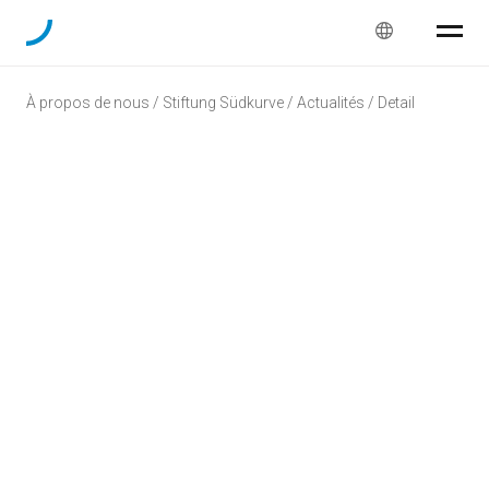
À propos de nous / Stiftung Südkurve / Actualités / Detail
Fête de Noël 2025
16/01/2026
Nous repensons avec gratitude aux fêtes de Noël
passées. Au total, nous avons organisé quatre fêtes
réussies à Lyss, Bienne, Zollikofen et Thoune.